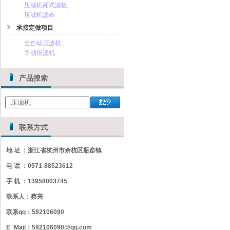
压滤机厢式滤板
压滤机滤布
承接定做项目
全自动压滤机
手动压滤机
产品搜索
联系方式
地 址 ：浙江省杭州市余杭区瓶窑镇
电 话 ：0571-88523612
手 机 ：13958003745
联系人：蔡亮
联系qq：592106090
E_Mail：592106090@qq.com