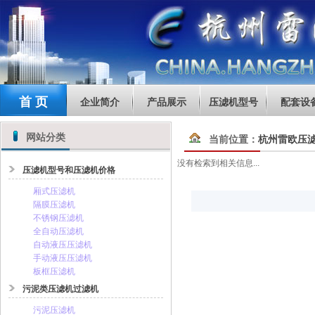
首 页
企业简介
产品展示
压滤机型号
配套设
网站分类
当前位置：
杭州雷欧压
没有检索到相关信息...
压滤机型号和压滤机价格
厢式压滤机
隔膜压滤机
不锈钢压滤机
全自动压滤机
自动液压压滤机
手动液压压滤机
板框压滤机
污泥类压滤机过滤机
污泥压滤机