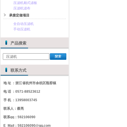
压滤机厢式滤板
压滤机滤布
承接定做项目
全自动压滤机
手动压滤机
产品搜索
联系方式
地 址 ：浙江省杭州市余杭区瓶窑镇
电 话 ：0571-88523612
手 机 ：13958003745
联系人：蔡亮
联系qq：592106090
E_Mail：592106090@qq.com