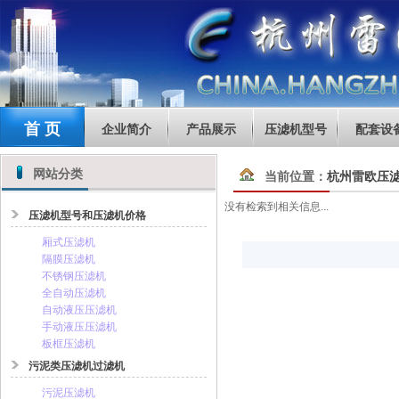
首 页
企业简介
产品展示
压滤机型号
配套设
网站分类
当前位置：
杭州雷欧压
没有检索到相关信息...
压滤机型号和压滤机价格
厢式压滤机
隔膜压滤机
不锈钢压滤机
全自动压滤机
自动液压压滤机
手动液压压滤机
板框压滤机
污泥类压滤机过滤机
污泥压滤机