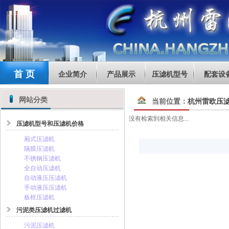
首 页
企业简介
产品展示
压滤机型号
配套设
网站分类
当前位置：
杭州雷欧压
没有检索到相关信息...
压滤机型号和压滤机价格
厢式压滤机
隔膜压滤机
不锈钢压滤机
全自动压滤机
自动液压压滤机
手动液压压滤机
板框压滤机
污泥类压滤机过滤机
污泥压滤机