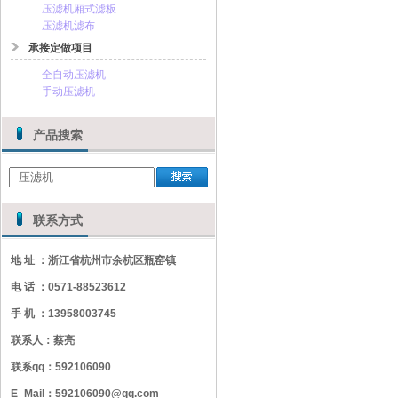
压滤机厢式滤板
压滤机滤布
承接定做项目
全自动压滤机
手动压滤机
产品搜索
联系方式
地 址 ：浙江省杭州市余杭区瓶窑镇
电 话 ：0571-88523612
手 机 ：13958003745
联系人：蔡亮
联系qq：592106090
E_Mail：592106090@qq.com