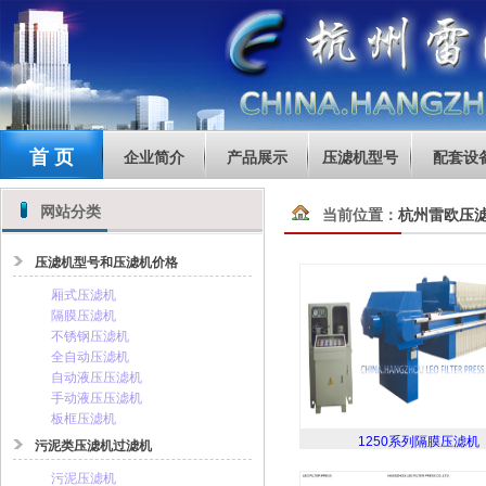
首 页
企业简介
产品展示
压滤机型号
配套设
网站分类
当前位置：
杭州雷欧压
压滤机型号和压滤机价格
厢式压滤机
隔膜压滤机
不锈钢压滤机
全自动压滤机
自动液压压滤机
手动液压压滤机
板框压滤机
1250系列隔膜压滤机
污泥类压滤机过滤机
污泥压滤机