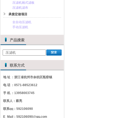
压滤机厢式滤板
压滤机滤布
承接定做项目
全自动压滤机
手动压滤机
产品搜索
联系方式
地 址 ：浙江省杭州市余杭区瓶窑镇
电 话 ：0571-88523612
手 机 ：13958003745
联系人：蔡亮
联系qq：592106090
E_Mail：592106090@qq.com